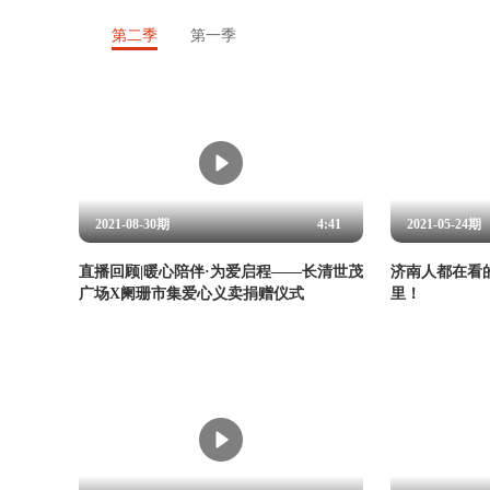
第二季
第一季
2021-08-30期
4:41
2021-05-24期
直播回顾|暖心陪伴·为爱启程——长清世茂
济南人都在看
广场X阑珊市集爱心义卖捐赠仪式
里！