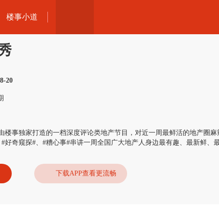
楼事小道
秀
8-20
期
由楼事独家打造的一档深度评论类地产节目，对近一周最鲜活的地产圈麻辣
#、#好奇窥探#、#糟心事#串讲一周全国广大地产人身边最有趣、最新鲜、
下载APP查看更流畅