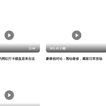
22:06
2021-03-11期
的网红打卡楼盘原来在这
豪奢相对论：黑钻奢侈，藏家日常排场