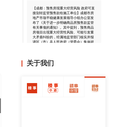
【成都：预售房现重大经营风险 政府可直
接划转监管预售款给施工单位】成都市房
地产市场平稳健康发展领导小组办公室发
布了《关于进一步明确商品房预售款监管
有关事项的通知》。其中提到，预售商品
房项目出现重大经营性风险、可能引发重
大矛盾纠纷的，经属地监管部门核实并报
请区（市）县人民政府（管委会）集体研
究同意后，将该项目纳入区（市）县重点
监管，预售款按照规定流程进行例外支
取。各区（市）县人民政府（管委会）可
根据风险防控需要，指定单位另设监管专
关于我们
户（原则上监管银行不变），确定监管部
门严格监督预售款收存、支取，对每笔资
金审核用途后，直接划转至施工、材料等
收款单位银行账户。
2021-11-03 18:41
【深圳二手房成交量创9年新低】深圳中原
研究中心的数据显示，10月深圳全市二手
住宅过户套数为1605套，环比下滑9.1%。
二手住宅成交15万平方米，环比下滑11.