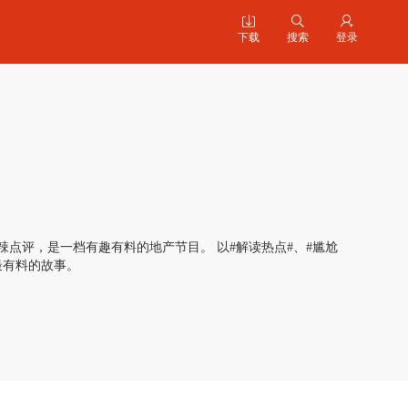



下载
搜索
登录
点评，是一档有趣有料的地产节目。 以#解读热点#、#尴尬
最有料的故事。