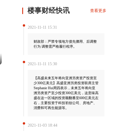
楼事财经快讯
查看更多
2021-11-11 15:31
财政部：严禁专项地方债先挪用、后调整
行为 调整需严格履行程序。
2021-11-11 15:30
【高盛未来五年将向亚洲另类资产投资至
少300亿美元】高盛亚洲另类投资联席主管
Stephanie Hui周四表示，未来五年将向亚
洲另类资产至少投资300亿美元，这意味高
盛在这一区域的投资额翻番至600亿美元左
右，主要投资于科技初创公司、房地产、
消费和可再生能源等。
2021-11-03 18:44