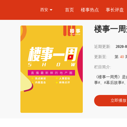
首页
楼事热点
事长评盘
西安
楼事一周
近期更新:
2020-0
更新至:
第
40
栏目简介:
《楼事一周秀》是
事#、#幕后故事
立即播放