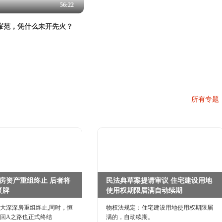
56:22
峯范，凭什么未开先火？
所有专题
房资产重组终止 后者将
民法典草案提请审议 住宅建设用地
复牌
使用权期限届满自动续期
大深深房重组终止,同时，恒
物权法规定：住宅建设用地使用权期限届
回A之路也正式终结
满的，自动续期。