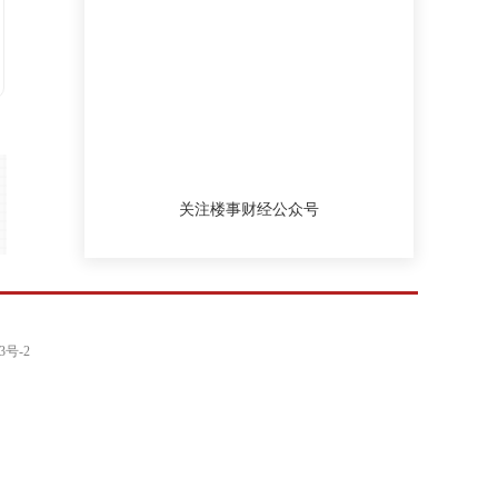
2%。值得注意的是，10月深圳二手住宅过
户套数为2012年3月以来的最低值。
2021-11-03 18:40
【中国奥园拟出售奥园健康股权 正与碧桂
园、世茂、美的等公司洽谈】据澎湃报
道，中国奥园考虑出售旗下奥园健康股
权，已与合生创展等买家接触。财联社记
关注楼事财经公众号
者从知情人士处获悉，除了合生创展，目
前碧桂园、世茂、美的等公司均在与中国
奥园洽购奥园健康股权事宜。最终交易能
否成功，价格是关键。
2021-11-01 19:11
3号-2
【华夏幸福：新增未能如期偿还债务79.16
亿元 累计939.79亿元】今日华夏幸福公
告，近期公司及下属子公司新增未能如期
偿还银行贷款、信托贷款等债务形式的债
务本息金额79.16亿元。截至公告披露日，