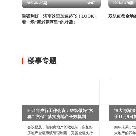
2021-02-09期
14:07
2021-01-28期
重磅利好！济南这里加速起飞！LOOK !
双轨红盘金地
看一场“新老宽厚里”的对话 !
楼事专题
2021年央行工作会议：继续做好“六
恒大与深深
稳”“六保” 落实房地产长效机制
于11月9日
会议提及，落实房地产长效机制，实施好
四年未果，恒
房地产金融审慎管理制度，完善金融支持
大地产的四年